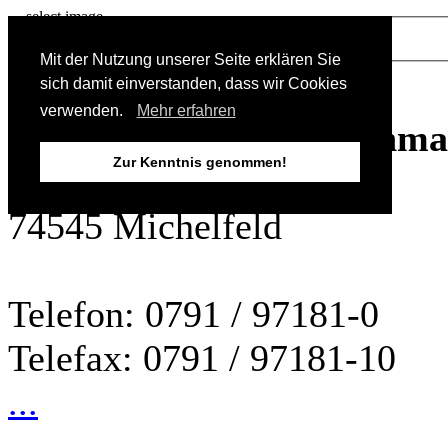
select image
1
2
3
4
5
Mit der Nutzung unserer Seite erklären Sie
sich damit einverstanden, dass wir Cookies
Tooltip
verwenden.
Mehr erfahren
Holzbau Lang Holzfachm
Zur Kenntnis genommen!
Mühlstr. 14-16
74545 Michelfeld
Telefon: 0791 / 97181-0
Telefax: 0791 / 97181-10
...